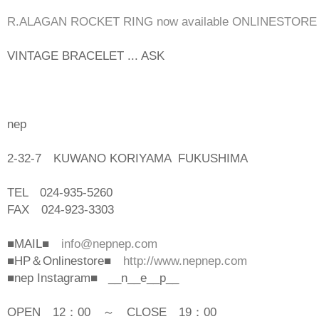
R.ALAGAN ROCKET RING now available ONLINESTORE c
VINTAGE BRACELET ... ASK
nep
2-32-7 KUWANO KORIYAMA FUKUSHIMA
TEL 024-935-5260
FAX 024-923-3303
■MAIL■
info@nepnep.com
■HP＆Onlinestore■
http://www.nepnep.com
■nep Instagram■ __n__e__p__
OPEN 12：00 ～ CLOSE 19：00