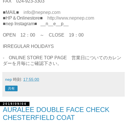
FAX 024-923-3303
■MAIL■
info@nepnep.com
■HP＆Onlinestore■
http://www.nepnep.com
■nep Instagram■ __n__e__p__
OPEN 12：00 ～ CLOSE 19：00
IRREGULAR HOLIDAYS
- ONLINE STORE TOP PAGE 営業日についてのカレン
ダーを月毎にご確認下さい。
nep
時刻:
17:55:00
共有
2019/09/04
AURALEE DOUBLE FACE CHECK
CHESTERFIELD COAT