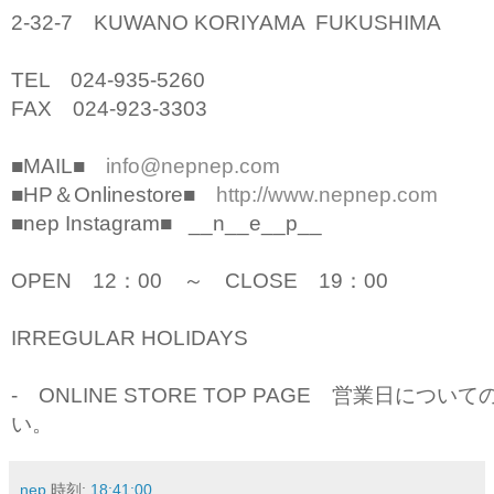
2-32-7 KUWANO KORIYAMA FUKUSHIMA
TEL 024-935-5260
FAX 024-923-3303
■MAIL■
info@nepnep.com
■HP＆Onlinestore■
http://www.nepnep.com
■nep Instagram■ __n__e__p__
OPEN 12：00 ～ CLOSE 19：00
IRREGULAR HOLIDAYS
- ONLINE STORE TOP PAGE 営業日に
い。
nep
時刻:
18:41:00