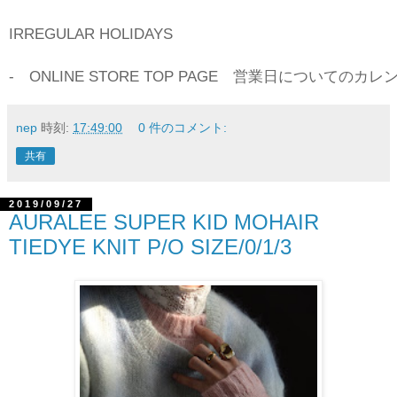
IRREGULAR HOLIDAYS
- ONLINE STORE TOP PAGE 営業日について
nep
時刻:
17:49:00
0 件のコメント:
共有
2019/09/27
AURALEE SUPER KID MOHAIR
TIEDYE KNIT P/O SIZE/0/1/3